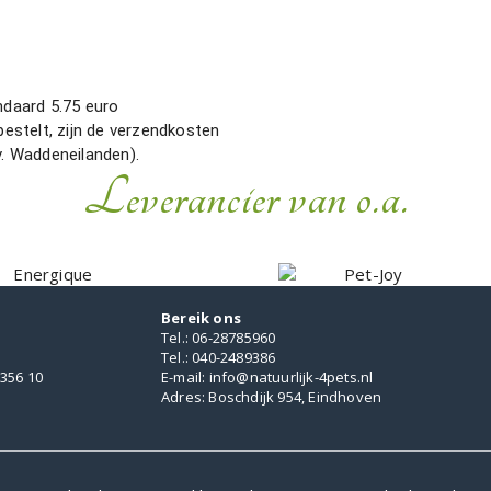
ndaard 5.75 euro
estelt, zijn de verzendkosten
v. Waddeneilanden).
Leverancier van o.a.
Bereik ons
Tel.: 06-28785960
Tel.: 040-2489386
356 10
E-mail: info@natuurlijk-4pets.nl
Adres: Boschdijk 954, Eindhoven