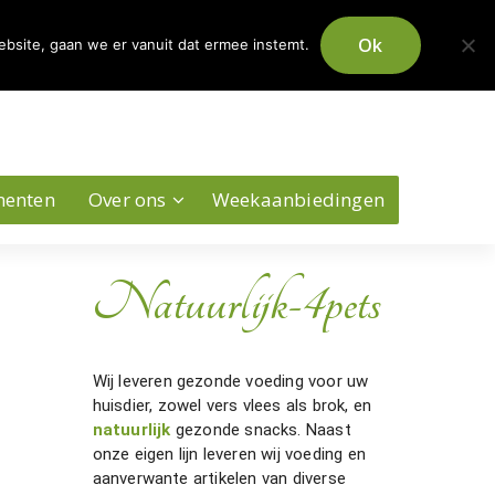
0
Ok
ebsite, gaan we er vanuit dat ermee instemt.
Account
menten
Over ons
Weekaanbiedingen
Natuurlijk-4pets
Wij leveren gezonde voeding voor uw
huisdier, zowel vers vlees als brok, en
natuurlijk
gezonde snacks. Naast
onze eigen lijn leveren wij voeding en
aanverwante artikelen van diverse