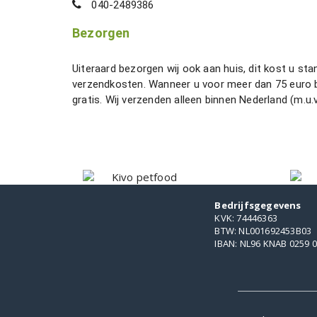
040-2489386
Bezorgen
Uiteraard bezorgen wij ook aan huis, dit kost u sta
verzendkosten. Wanneer u voor meer dan 75 euro b
gratis. Wij verzenden alleen binnen Nederland (m.u.
Bedrijfsgegevens
KVK: 74446363
BTW: NL001692453B03
IBAN: NL96 KNAB 0259 0