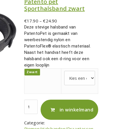
Patento pet
Sporthalsband zwart
P
€
17.90
–
€
24.90
r
Deze stevige halsband van
i
PatentoPet is gemaakt van
j
weerbestendig nylon en
s
PatentoFlex® elastisch materiaal.
k
Naast het handvat heeft deze
l
halsband ook een d-ring voor een
a
eigen looplijn
s
Zwart
s
e
:
€
1
P
7
a
in winkelmand
.
t
9
e
Categorie:
0
n
Riemen/Halsbanden/Draagtassen
, 