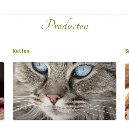
Producten
Katten
S