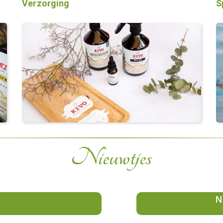
Verzorging
S
Nieuwtjes
N