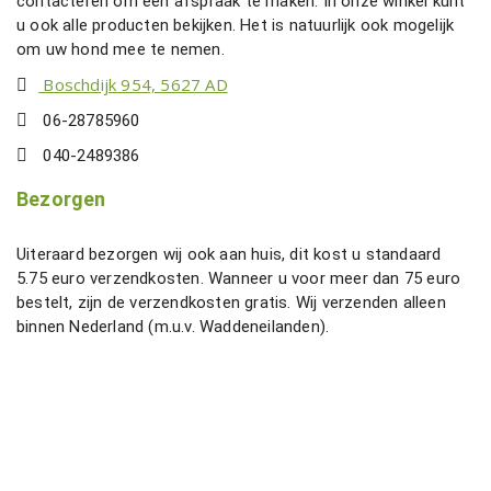
contacteren om een afspraak te maken. In onze winkel kunt
a
u ook alle producten bekijken. Het is natuurlijk ook mogelijk
n
om uw hond mee te nemen.
d
Boschdijk 954, 5627 AD
z
w
06-28785960
a
r
040-2489386
t
Bezorgen
a
a
n
Uiteraard bezorgen wij ook aan huis, dit kost u standaard
t
5.75 euro verzendkosten. Wanneer u voor meer dan 75 euro
a
bestelt, zijn de verzendkosten gratis. Wij verzenden alleen
l
binnen Nederland (m.u.v. Waddeneilanden).