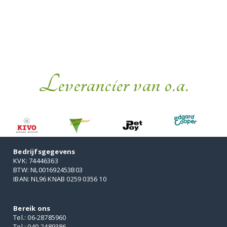
Leverancier van o.a.
Bedrijfsgegevens
KVK: 74446363
BTW: NL001692453B03
IBAN: NL96 KNAB 0259 0356 10
Bereik ons
Tel.: 06-28785960
Tel.: 040-2489386