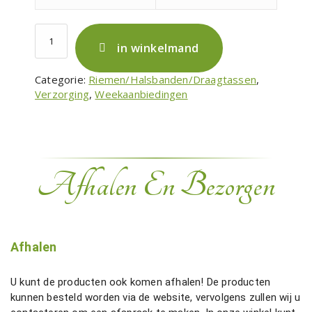
s
e
P
:
a
in winkelmand
€
t
1
e
Categorie:
Riemen/Halsbanden/Draagtassen
, 
7
n
Verzorging
, 
Weekaanbiedingen
.
t
9
o
0
p
t
e
o
t
t
Afhalen En Bezorgen
S
€
p
2
o
4
r
.
t
9
Afhalen
h
0
a
l
U kunt de producten ook komen afhalen! De producten
s
kunnen besteld worden via de website, vervolgens zullen wij u
b