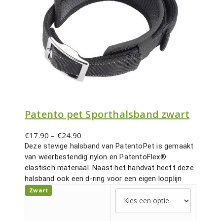
Patento pet Sporthalsband zwart
P
€
17.90
–
€
24.90
r
Deze stevige halsband van PatentoPet is gemaakt
i
van weerbestendig nylon en PatentoFlex®
j
elastisch materiaal. Naast het handvat heeft deze
s
halsband ook een d-ring voor een eigen looplijn
k
Zwart
l
a
s