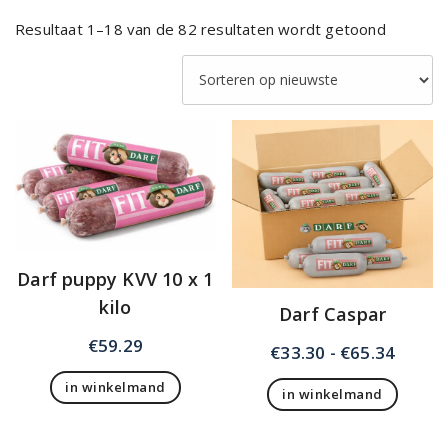
Gesorte
Resultaat 1–18 van de 82 resultaten wordt getoond
op
nieuwst
Darf puppy KVV 10 x 1
kilo
Darf Caspar
€
59.29
Prijsk
€
33.30
-
€
65.34
€33.3
in winkelmand
in winkelmand
tot
Dit
€65.3
product