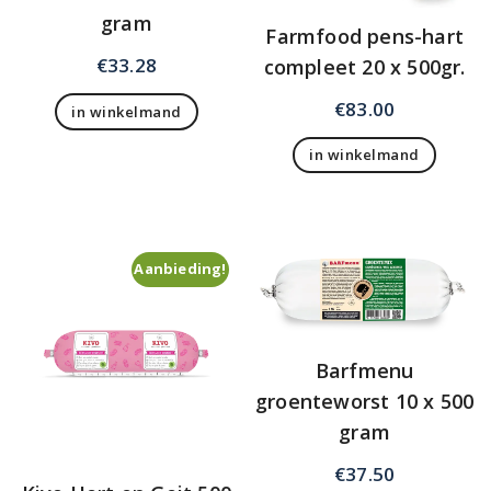
gram
Farmfood pens-hart
€
33.28
compleet 20 x 500gr.
€
83.00
in winkelmand
in winkelmand
Aanbieding!
Barfmenu
groenteworst 10 x 500
gram
€
37.50