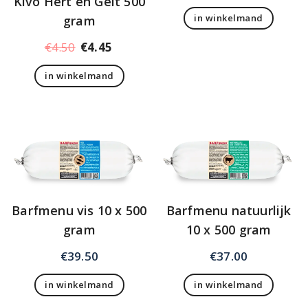
Kivo Hert en Geit 500
in winkelmand
gram
Oorspronkelijke
Huidige
€
4.50
€
4.45
prijs
prijs
in winkelmand
was:
is:
€4.50.
€4.45.
Barfmenu vis 10 x 500
Barfmenu natuurlijk
gram
10 x 500 gram
€
39.50
€
37.00
in winkelmand
in winkelmand