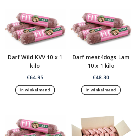
heeft
meerdere
variaties.
Deze
optie
kan
gekozen
worden
op
Darf Wild KVV 10 x 1
Darf meat4dogs Lam
de
kilo
10 x 1 kilo
productpagina
€
64.95
€
48.30
in winkelmand
in winkelmand