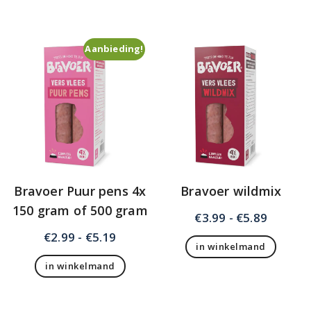
Aanbieding!
Bravoer Puur pens 4x
Bravoer wildmix
150 gram of 500 gram
Prijskla
€
3.99
-
€
5.89
€3.99
Prijsklasse:
€
2.99
-
€
5.19
in winkelmand
tot
€2.99
Dit
€5.89
in winkelmand
tot
product
Dit
€5.19
heeft
product
meerdere