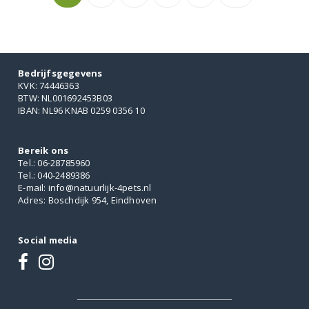
Bedrijfsgegevens
KVK: 74446363
BTW: NL001692453B03
IBAN: NL96 KNAB 0259 0356 10
Bereik ons
Tel.: 06-28785960
Tel.: 040-2489386
E-mail: info@natuurlijk-4pets.nl
Adres: Boschdijk 954, Eindhoven
Social media