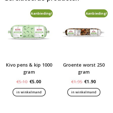
Aanbieding!
Aanbieding!
Kivo pens & kip 1000
Groente worst 250
gram
gram
Oorspronkelijke
Huidige
Oorspronkelij
Huidige
€
5.10
€
5.00
€
1.95
€
1.90
prijs
prijs
prijs
prijs
in winkelmand
in winkelmand
was:
is:
was:
is:
€5.10.
€5.00.
€1.95.
€1.90.