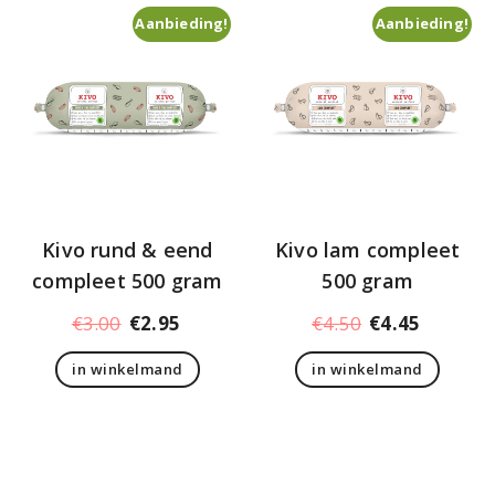
Aanbieding!
Aanbieding!
Kivo rund & eend
Kivo lam compleet
compleet 500 gram
500 gram
Oorspronkelijke
Huidige
Oorspronkelij
Huidige
€
3.00
€
2.95
€
4.50
€
4.45
prijs
prijs
prijs
prijs
in winkelmand
in winkelmand
was:
is:
was:
is:
€3.00.
€2.95.
€4.50.
€4.45.