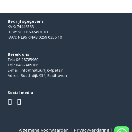
Bedrijfsgegevens
KVK: 74446363
BTW: NL001692453B03
IBAN: NL96 KNAB 0259 0356 10
Bereik ons
Tel.: 06-28785960
Tel.: 040-2489386
E-mail: info@natuurlijk-4pets.nl
Adres: Boschdijk 954, Eindhoven
Social media
Algemene voorwaarden
|
Privacyverklaring
|