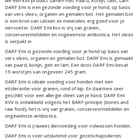
we een kvv product samen met Paard, Konijn, Geit, Lam.
DARF Emi is een gezonde voeding voor je hond, op basis
van vers vlees, organen en gemalen bot. Het gemalen bot
is een bron van calcium en mineralen; erg goed voor je
viervoeter. DARF Emi kvv is vrij van granen,
conserveermiddelen en ongewenste antibiotica. Het vlees
is verpakt in
DARF Emi is gezonde voeding voor je hond op basis van
vers vlees, organen en gemalen bot. DARF Emi is gemaakt
van paard, konijn, geit en lam. Een doos DARF Emi bevat
19 worstjes van ongeveer 245 gram.
DARF Emi is ideale voeding voor honden met een
intolerantie voor granen, rund of kip. En daarmee zeer
geschikt voor een allergie-dieet van je hond. DARF Emi
KVV is ontwikkeld volgens het BARF-principe (bones and
raw food), het is vrij van granen, conserveermiddelen en
ongewenste antibiotica.
DARF Emi is (rauwe) diervoeding voor volwassen honden.
DARF Emi is voer uitsluitend voor gezelschapsdieren.