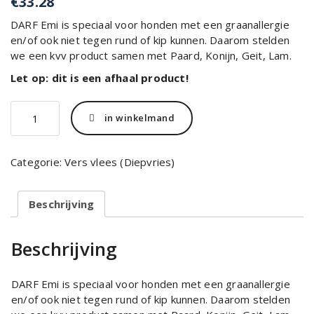
€
33.28
DARF Emi is speciaal voor honden met een graanallergie
en/of ook niet tegen rund of kip kunnen. Daarom stelden
we een kvv product samen met Paard, Konijn, Geit, Lam.
Let op: dit is een afhaal product!
Darf
in winkelmand
Emi
19
x
Categorie:
Vers vlees (Diepvries)
245
gram
aantal
Beschrijving
Beschrijving
DARF Emi is speciaal voor honden met een graanallergie
en/of ook niet tegen rund of kip kunnen. Daarom stelden