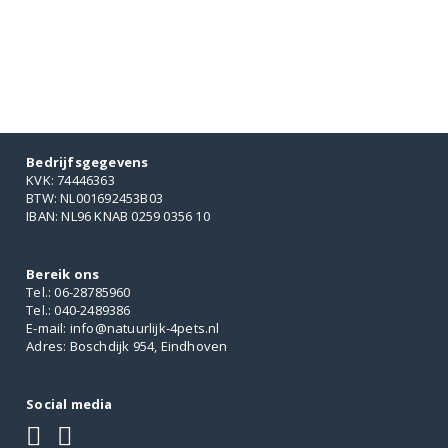
€5.10.
€5.00.
€1.95.
€1.90.
Bedrijfsgegevens
KVK: 74446363
BTW: NL001692453B03
IBAN: NL96 KNAB 0259 0356 10
Bereik ons
Tel.: 06-28785960
Tel.: 040-2489386
E-mail: info@natuurlijk-4pets.nl
Adres: Boschdijk 954, Eindhoven
Social media