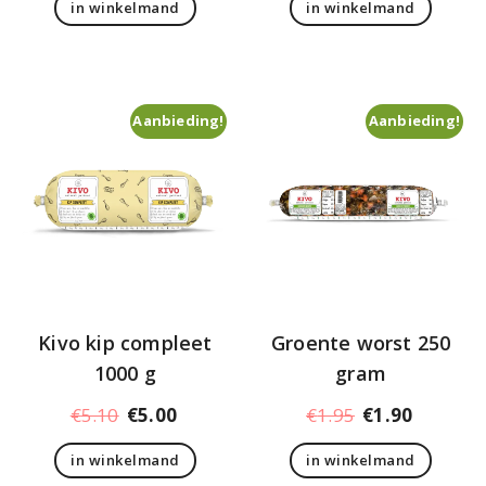
in winkelmand
in winkelmand
was:
is:
was:
is:
€3.25.
€3.20.
€5.50.
€5.40.
Aanbieding!
Aanbieding!
Kivo kip compleet
Groente worst 250
1000 g
gram
Oorspronkelijke
Huidige
Oorspronkelij
Huidige
€
5.10
€
5.00
€
1.95
€
1.90
prijs
prijs
prijs
prijs
in winkelmand
in winkelmand
was:
is:
was:
is: