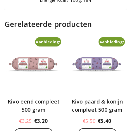
Gerelateerde producten
Aanbieding!
Aanbieding!
Kivo eend compleet
Kivo paard & konijn
500 gram
compleet 500 gram
Oorspronkelijke
Huidige
Oorspronkelij
Huidige
€
3.25
€
3.20
€
5.50
€
5.40
prijs
prijs
prijs
prijs