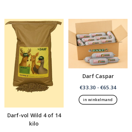
Dit
€74.9
product
heeft
meerdere
variaties.
Deze
optie
kan
gekozen
worden
op
de
Darf Caspar
productpagina
Prijsk
€
33.30
-
€
65.34
€33.3
in winkelmand
tot
Dit
€65.3
product
Darf-vol Wild 4 of 14
heeft
kilo
meerdere