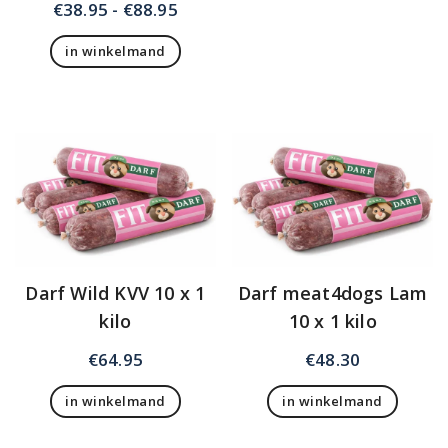
variaties.
Prijsklasse:
€
38.95
-
€
88.95
Deze
€38.95
optie
in winkelmand
tot
kan
Dit
€88.95
gekozen
product
worden
heeft
op
meerdere
de
variaties.
productpagina
Deze
optie
kan
gekozen
worden
op
Darf Wild KVV 10 x 1
Darf meat4dogs Lam
de
kilo
10 x 1 kilo
productpagina
€
64.95
€
48.30
in winkelmand
in winkelmand