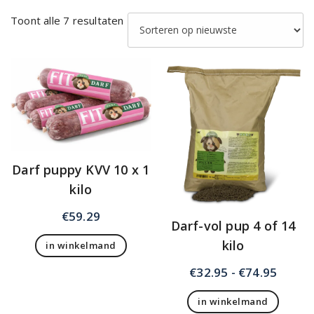
Gesorteerd
Toont alle 7 resultaten
op
nieuwste
Darf puppy KVV 10 x 1
kilo
€
59.29
Darf-vol pup 4 of 14
kilo
in winkelmand
Prijsk
€
32.95
-
€
74.95
€32.9
in winkelmand
tot