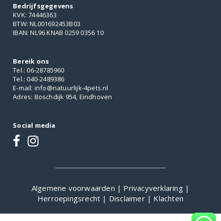
Bedrijfsgegevens
KVK: 74446363
BTW: NL001692453B03
IBAN: NL96 KNAB 0259 0356 10
Bereik ons
Tel.: 06-28785960
Tel.: 040-2489386
E-mail: info@natuurlijk-4pets.nl
Adres: Boschdijk 954, Eindhoven
Social media
Algemene voorwaarden
|
Privacyverklaring
|
Herroepingsrecht
|
Disclaimer
|
Klachten