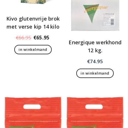
Kivo glutenvrije brok
met verse kip 14 kilo
Oorspronkelijke
Huidige
€
66.95
€
65.95
Energique werkhond
prijs
prijs
12 kg.
in winkelmand
was:
is:
€66.95.
€65.95.
€
74.95
in winkelmand