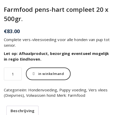
Farmfood pens-hart compleet 20 x
500gr.
€
83.00
Complete vers-vleesvoeding voor alle honden van pup tot
senior.
Let op: Afhaalproduct, bezorging eventueel mogelijk
in regio Eindhoven.
Farmfood
in winkelmand
pens-
hart
compleet
Categorieën:
Hondenvoeding
,
Puppy voeding
,
Vers vlees
20
(Diepvries)
,
Volwassen hond
Merk:
Farmfood
x
500gr.
aantal
Beschrijving