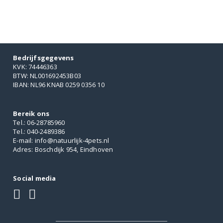
Bedrijfsgegevens
KVK: 74446363
BTW: NL001692453B03
IBAN: NL96 KNAB 0259 0356 10
Bereik ons
Tel.: 06-28785960
Tel.: 040-2489386
E-mail: info@natuurlijk-4pets.nl
Adres: Boschdijk 954, Eindhoven
Social media