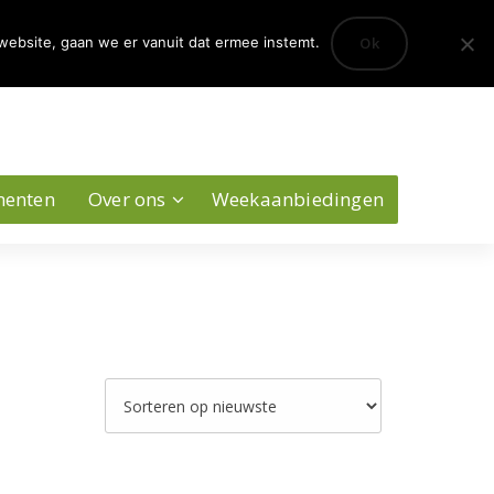
0
Ok
website, gaan we er vanuit dat ermee instemt.
Account
menten
Over ons
Weekaanbiedingen