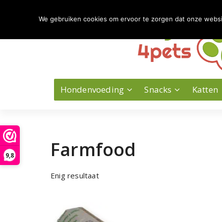
Naar
de
We gebruiken cookies om ervoor te zorgen dat onze website
inhoud
springen
Hondenvoeding
Snacks
Katten
Farmfood
9,8
Enig resultaat