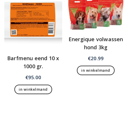
Energique volwassen
hond 3kg
Barfmenu eend 10 x
€
20.99
1000 gr.
in winkelmand
€
95.00
in winkelmand