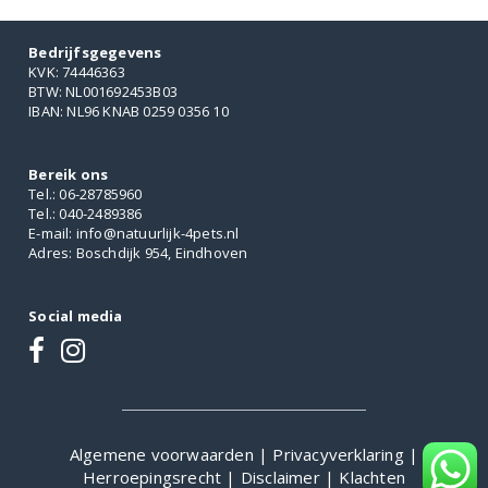
Bedrijfsgegevens
KVK: 74446363
BTW: NL001692453B03
IBAN: NL96 KNAB 0259 0356 10
Bereik ons
Tel.: 06-28785960
Tel.: 040-2489386
E-mail: info@natuurlijk-4pets.nl
Adres: Boschdijk 954, Eindhoven
Social media
Algemene voorwaarden
|
Privacyverklaring
|
Herroepingsrecht
|
Disclaimer
|
Klachten