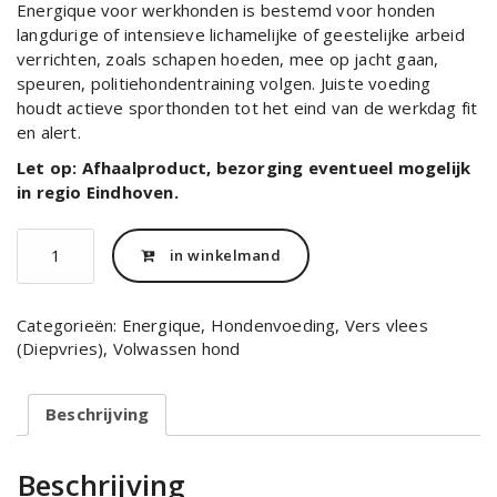
Energique voor werkhonden is bestemd voor honden
langdurige of intensieve lichamelijke of geestelijke arbeid
verrichten, zoals schapen hoeden, mee op jacht gaan,
speuren, politiehondentraining volgen. Juiste voeding
houdt actieve sporthonden tot het eind van de werkdag fit
en alert.
Let op: Afhaalproduct, bezorging eventueel mogelijk
in regio Eindhoven.
Energique
in winkelmand
werkhond
12
kg.
Categorieën:
Energique
,
Hondenvoeding
,
Vers vlees
aantal
(Diepvries)
,
Volwassen hond
Beschrijving
Beschrijving