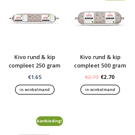
Kivo rund & kip
Kivo rund & kip
compleet 250 gram
compleet 500 gram
Oorspronkelij
Huidige
€
1.65
€
2.79
€
2.70
prijs
prijs
in winkelmand
in winkelmand
was:
is:
€2.79.
€2.70.
Aanbieding!