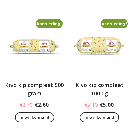
€2.85.
€2.79.
€5.79.
€5.70.
Aanbieding!
Aanbieding!
Kivo kip compleet 500
Kivo kip compleet
gram
1000 g
Oorspronkelijke
Huidige
Oorspronkelij
Huidige
€
2.70
€
2.60
€
5.10
€
5.00
prijs
prijs
prijs
prijs
in winkelmand
in winkelmand
was:
is:
was:
is:
€2.70.
€2.60.
€5.10.
€5.00.