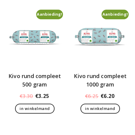
Aanbieding!
Aanbieding!
Kivo rund compleet
Kivo rund compleet
500 gram
1000 gram
Oorspronkelijke
Huidige
Oorspronkelij
Huidige
€
3.30
€
3.25
€
6.25
€
6.20
prijs
prijs
prijs
prijs
in winkelmand
in winkelmand
was:
is:
was:
is:
€3.30.
€3.25.
€6.25.
€6.20.