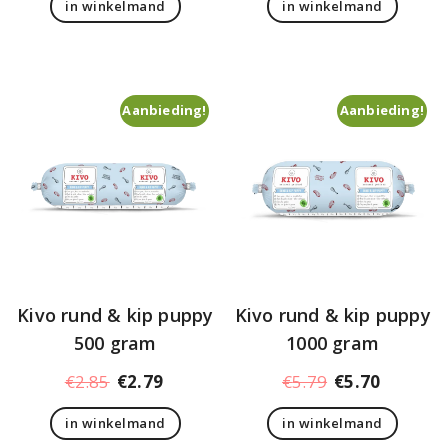
in winkelmand
in winkelmand
was:
is:
€5.10.
€5.00.
Aanbieding!
Aanbieding!
Kivo rund & kip puppy
Kivo rund & kip puppy
500 gram
1000 gram
Oorspronkelijke
Huidige
Oorspronkelij
Huidige
€
2.85
€
2.79
€
5.79
€
5.70
prijs
prijs
prijs
prijs
in winkelmand
in winkelmand
was:
is:
was:
is: