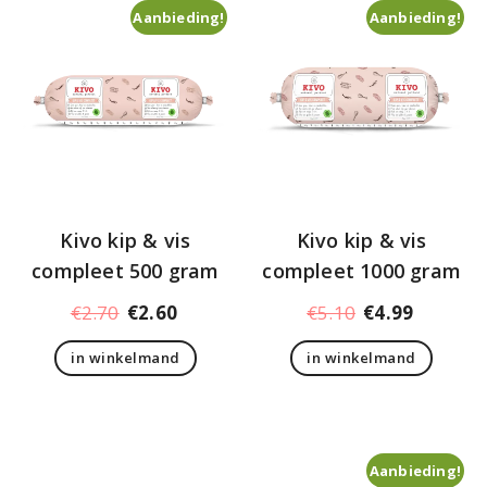
Aanbieding!
Aanbieding!
Kivo kip & vis
Kivo kip & vis
compleet 500 gram
compleet 1000 gram
Oorspronkelijke
Huidige
Oorspronkelij
Huidige
€
2.70
€
2.60
€
5.10
€
4.99
prijs
prijs
prijs
prijs
in winkelmand
in winkelmand
was:
is:
was:
is:
€2.70.
€2.60.
€5.10.
€4.99.
Aanbieding!