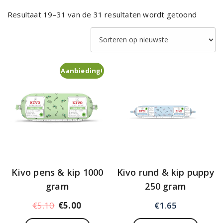
Gesort
Resultaat 19–31 van de 31 resultaten wordt getoond
op
nieuws
Aanbieding!
Kivo pens & kip 1000
Kivo rund & kip puppy
gram
250 gram
Oorspronkelijke
Huidige
€
5.10
€
5.00
€
1.65
prijs
prijs