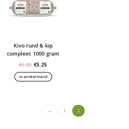
Kivo rund & kip
compleet 1000 gram
Oorspronkelijke
Huidige
€
5.30
€
5.25
prijs
prijs
in winkelmand
was:
is:
€5.30.
€5.25.
←
1
2