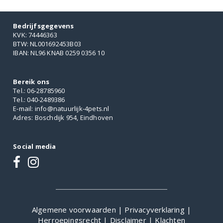
Bedrijfsgegevens
KVK: 74446363
BTW: NL001692453B03
IBAN: NL96 KNAB 0259 0356 10
Bereik ons
Tel.: 06-28785960
Tel.: 040-2489386
E-mail: info@natuurlijk-4pets.nl
Adres: Boschdijk 954, Eindhoven
Social media
Algemene voorwaarden
|
Privacyverklaring
|
Herroepingsrecht
|
Disclaimer
|
Klachten