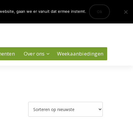
0
Ok
website, gaan we er vanuit dat ermee instemt.
Account
menten
Over ons
Weekaanbiedingen