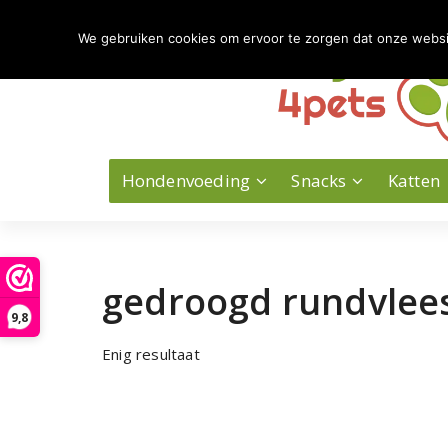
Naar
de
We gebruiken cookies om ervoor te zorgen dat onze website
inhoud
springen
Hondenvoeding
Snacks
Katten
gedroogd rundvlee
9,8
Enig resultaat