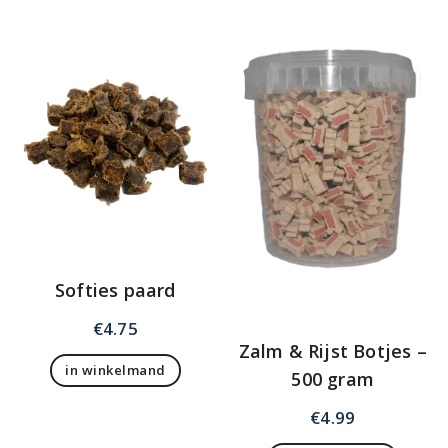
Softies paard
€
4.75
Zalm & Rijst Botjes –
in winkelmand
500 gram
€
4.99