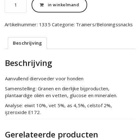
in winkelmand
Mix
Kluifjes
-
Artikelnummer:
1335
Categorie:
Trainers/Beloningssnacks
1.000
gram
aantal
Beschrijving
Beschrijving
Aanvullend diervoeder voor honden
Samenstelling: Granen en dierlijke bijproducten,
plantaardige oliën en vetten, glucose en mineralen.
Analyse: eiwit 10%, vet 5%, as 4,5%, celstof 2%,
ijzeroxide E172.
Gerelateerde producten