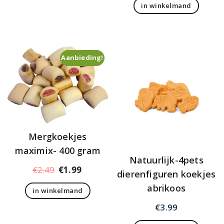
in winkelmand
Aanbieding!
Mergkoekjes
maximix- 400 gram
Natuurlijk-4pets
Oorspronkelijke
Huidige
€
2.49
€
1.99
dierenfiguren koekjes
prijs
prijs
abrikoos
in winkelmand
was:
is:
€2.49.
€1.99.
€
3.99