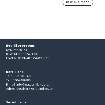
in winkelmand
Bedrijfsgegevens
KVK: 74446363
BTW: NL001692453B03
IBAN: NL96 KNAB 0259 0356 10
Bereik ons
Tel.: 06-28785960
Tel.: 040-2489386
E-mail: info@natuurlijk-4pets.nl
Adres: Boschdijk 954, Eindhoven
Social media