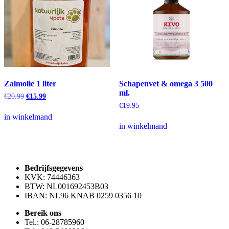
Zalmolie 1 liter
Schapenvet & omega 3 500
ml.
Oorspronkelijke
Huidige
€
20.99
€
15.99
prijs
prijs
€
19.95
was:
is:
in winkelmand
€20.99.
€15.99.
in winkelmand
Bedrijfsgegevens
KVK: 74446363
BTW: NL001692453B03
IBAN: NL96 KNAB 0259 0356 10
Bereik ons
Tel.: 06-28785960