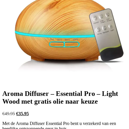
Aroma Diffuser – Essential Pro – Light
Wood met gratis olie naar keuze
Oorspronkelijke
Huidige
€
49.95
€
35.95
prijs
prijs
Met de Aroma Diffuser Essential Pro bent u verzekerd van een
was:
is:
heerlijke ontspannende geur in huis.
€49.95.
€35.95.