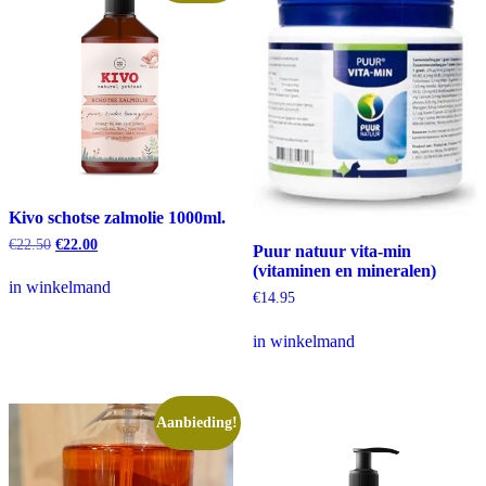
Kivo schotse zalmolie 1000ml.
Oorspronkelijke
Huidige
€
22.50
€
22.00
Puur natuur vita-min
prijs
prijs
(vitaminen en mineralen)
was:
is:
in winkelmand
€22.50.
€22.00.
€
14.95
in winkelmand
Aanbieding!