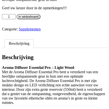
Geef uw keuze door in de opmerkingen!!!
Aroma
in winkelmand
Diffuser
-
Essential
Categorie:
Supplementen
Pro
-
Light
Beschrijving
Wood
met
gratis
Beschrijving
olie
naar
Aroma Diffuser Essential Pro – Light Wood
keuze
Met de Aroma Diffuser Essential Pro bent u verzekerd van een
aantal
heerlijke ontspannende geur in huis met een optimale
luchtvochtigheid. De Aroma Diffuser Essential Pro is met zijn
strakke design en LED verlichting een echte aanwinst voor uw
interieur. Door zijn extra grote reservoir (550ml) bent u verzekerd
dat u geniet van de ontspanning, rustgevendheid, de eigenschappen
van uw favoriete etherische oliën en aroma’s in grote en kleine
ruimtes.