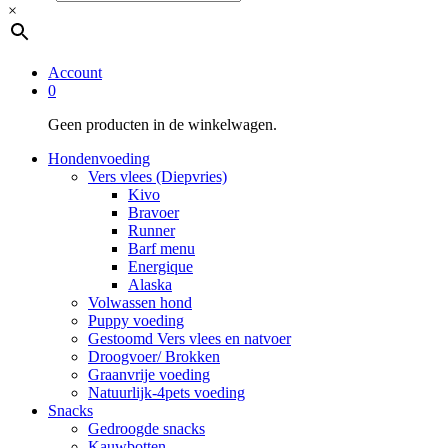
×
Account
0
Geen producten in de winkelwagen.
Hondenvoeding
Vers vlees (Diepvries)
Kivo
Bravoer
Runner
Barf menu
Energique
Alaska
Volwassen hond
Puppy voeding
Gestoomd Vers vlees en natvoer
Droogvoer/ Brokken
Graanvrije voeding
Natuurlijk-4pets voeding
Snacks
Gedroogde snacks
Kauwbotten