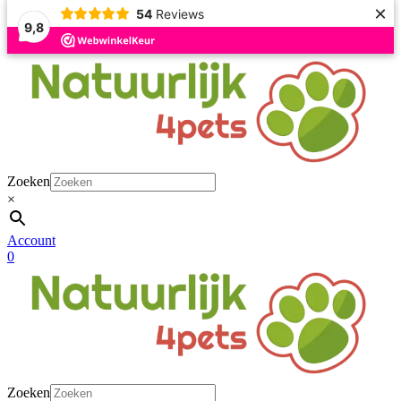
×
54
Reviews
9,8
Naar
de
inhoud
springen
Zoeken
×
Account
0
Zoeken