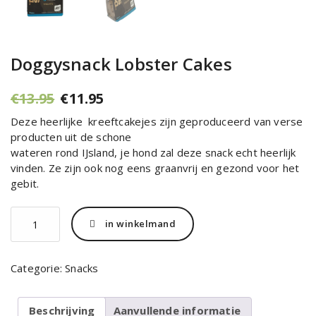
Doggysnack Lobster Cakes
Oorspronkelijke
Huidige
€
13.95
€
11.95
prijs
prijs
Deze heerlijke kreeftcakejes zijn geproduceerd van verse
was:
is:
producten uit de schone
€13.95.
€11.95.
wateren rond IJsland, je hond zal deze snack echt heerlijk
vinden. Ze zijn ook nog eens graanvrij en gezond voor het
gebit.
Doggysnack
in winkelmand
Lobster
Cakes
aantal
Categorie:
Snacks
Beschrijving
Aanvullende informatie