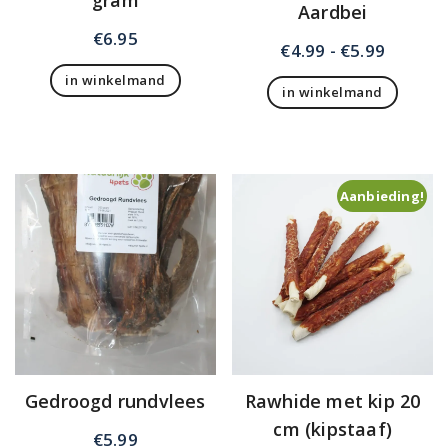
gram
Aardbei
€
6.95
Prijskla
€
4.99
-
€
5.99
€4.99
in winkelmand
in winkelmand
tot
Dit
€5.99
product
heeft
meerdere
Aanbieding!
variaties.
Deze
optie
kan
gekozen
worden
op
de
productpagina
Gedroogd rundvlees
Rawhide met kip 20
cm (kipstaaf)
€
5.99