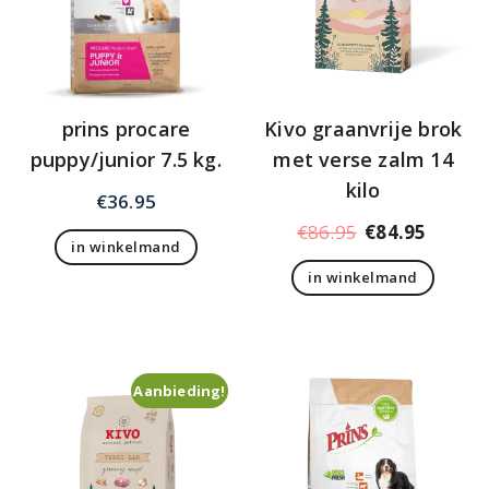
prins procare
Kivo graanvrije brok
puppy/junior 7.5 kg.
met verse zalm 14
kilo
€
36.95
Oorspronkelij
Huidig
€
86.95
€
84.95
in winkelmand
prijs
prijs
in winkelmand
was:
is:
€86.95.
€84.95
Aanbieding!