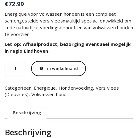
€
72.99
Energique voor volwassen honden is een compleet
samengestelde vers vleesmaaltijd speciaal ontwikkeld om
in de natuurlijke voedingsbehoeften van volwassen honden
te voorzien.
Let op: Afhaalproduct, bezorging eventueel mogelijk
in regio Eindhoven.
Energique
in winkelmand
volwassen
hond
12
Categorieën:
Energique
,
Hondenvoeding
,
Vers vlees
kg.
(Diepvries)
,
Volwassen hond
aantal
Beschrijving
Beschrijving