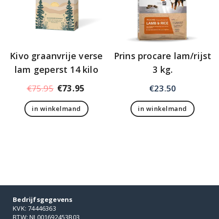
Kivo graanvrije verse
Prins procare lam/rijst
lam geperst 14 kilo
3 kg.
Oorspronkelijke
Huidige
€
75.95
€
73.95
€
23.50
prijs
prijs
in winkelmand
in winkelmand
was:
is:
€75.95.
€73.95.
Bedrijfsgegevens
KVK: 74446363
BTW: NL001692453B03