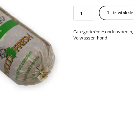
Farmfood
in winke
pens-
hart
compleet
Categorieën:
Hondenvoedin
1000
Volwassen hond
gr.
aantal