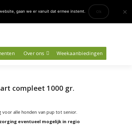
0
Ok
website, gaan we er vanuit dat ermee instemt.
Account
menten
Over ons
Weekaanbiedingen
art compleet 1000 gr.
voor alle honden van pup tot senior.
zorging eventueel mogelijk in regio