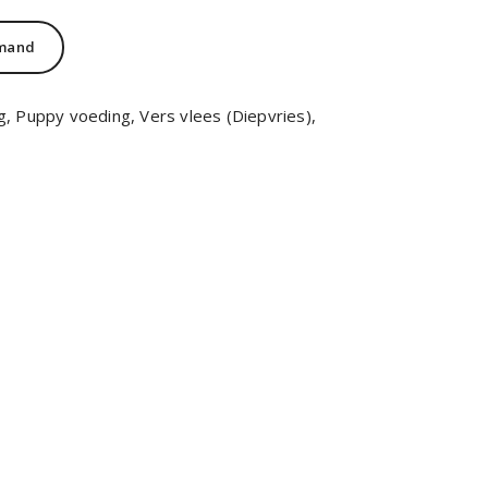
lmand
g
,
Puppy voeding
,
Vers vlees (Diepvries)
,