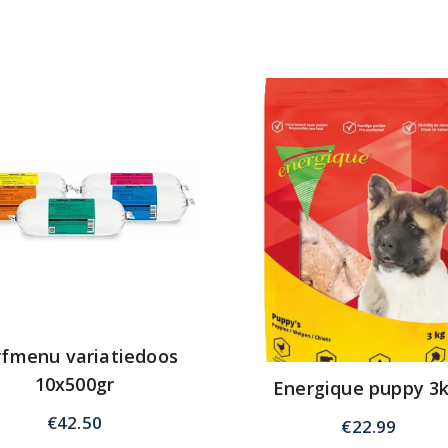
rfmenu variatiedoos
10x500gr
Energique puppy 3k
€
42.50
€
22.99