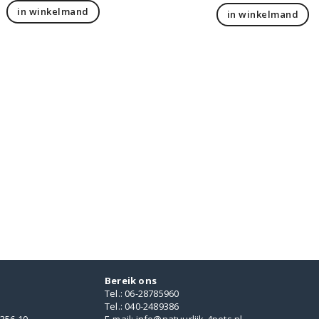
in winkelmand
in winkelmand
Bereik ons
Tel.: 06-28785960
Tel.: 040-2489386
356 10
E-mail: info@natuurlijk-4pets.nl