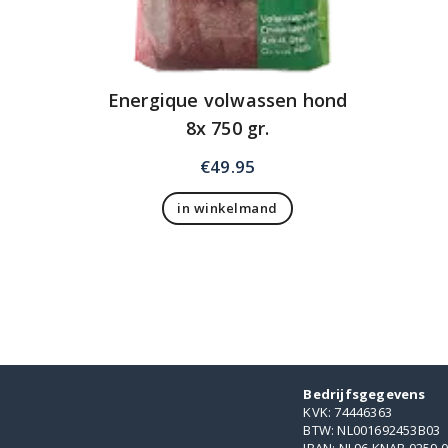
Energique volwassen hond
8x 750 gr.
€
49.95
in winkelmand
Bedrijfsgegevens
KVK: 74446363
BTW: NL001692453B03
IBAN: NL96 KNAB 0259 0