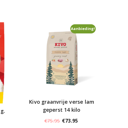
Aanbieding!
Kivo graanvrije verse lam
geperst 14 kilo
g.
Oorspronkelijke
Huidige
€
75.95
€
73.95
prijs
prijs