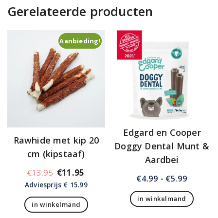
Gerelateerde producten
Aanbieding!
Edgard en Cooper
Rawhide met kip 20
Doggy Dental Munt &
cm (kipstaaf)
Aardbei
Oorspronkelijke
Huidige
€
13.95
€
11.95
Prijskla
€
4.99
-
€
5.99
prijs
prijs
Adviesprijs € 15.99
€4.99
was:
is:
in winkelmand
tot
in winkelmand
€13.95.
€11.95.
Dit
€5.99