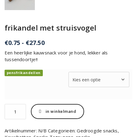
frikandel met struisvogel
Prijsklasse:
€
0.75
-
€
27.50
€0.75
Een heerlijke kauwsnack voor je hond, lekker als
tot
tussendoortje!!
€27.50
pensfrikandellen
frikandel
in winkelmand
met
struisvogel
aantal
Artikelnummer:
N/B
Categorieën:
Gedroogde snacks
,