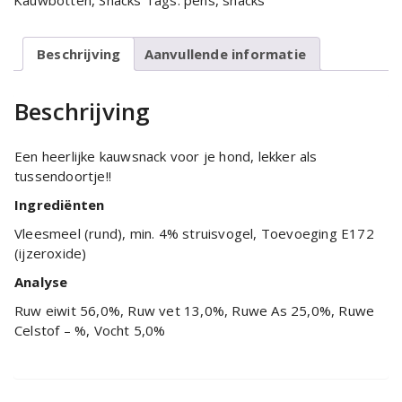
Kauwbotten
,
Snacks
Tags:
pens
,
snacks
Beschrijving
Aanvullende informatie
Beschrijving
Een heerlijke kauwsnack voor je hond, lekker als
tussendoortje!!
Ingrediënten
Vleesmeel (rund), min. 4% struisvogel, Toevoeging E172
(ijzeroxide)
Analyse
Ruw eiwit 56,0%, Ruw vet 13,0%, Ruwe As 25,0%, Ruwe
Celstof – %, Vocht 5,0%