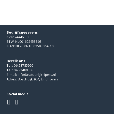
heeft
meerdere
variaties.
Deze
optie
kan
Bedrijfsgegevens
gekozen
KVK: 74446363
worden
BTW: NL001692453B03
op
IBAN: NL96 KNAB 0259 0356 10
de
productpagina
Bereik ons
Tel.: 06-28785960
Tel.: 040-2489386
E-mail: info@natuurlijk-4pets.nl
Adres: Boschdijk 954, Eindhoven
Social media