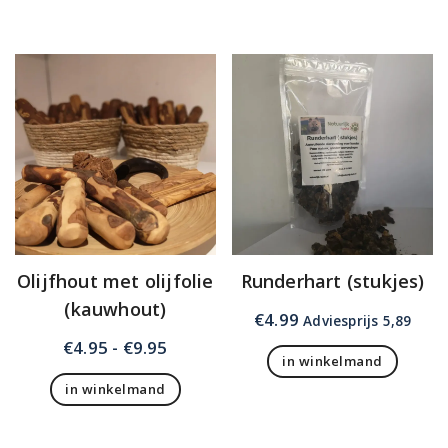
product
heeft
meerdere
variaties.
Deze
optie
kan
gekozen
worden
op
de
productpagina
Olijfhout met olijfolie
Runderhart (stukjes)
(kauwhout)
€
4.99
Adviesprijs 5,89
Prijsklasse:
€
4.95
-
€
9.95
in winkelmand
€4.95
in winkelmand
tot
Dit
€9.95
product