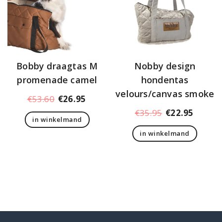
worden
gekozen
op
worden
de
op
productpagina
de
productpagina
Bobby draagtas M
Nobby design
promenade camel
hondentas
velours/canvas smoke
Oorspronkelijke
Huidige
€
53.60
€
26.95
prijs
prijs
Oorspronkelij
Huidig
€
35.95
€
22.95
in winkelmand
was:
is:
prijs
prijs
€53.60.
€26.95.
in winkelmand
was:
is:
€35.95.
€22.95