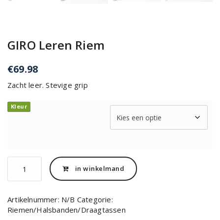
GIRO Leren Riem
€
69.98
Zacht leer. Stevige grip
Kleur
GIRO
in winkelmand
Leren
Riem
aantal
Artikelnummer:
N/B
Categorie:
Riemen/Halsbanden/Draagtassen