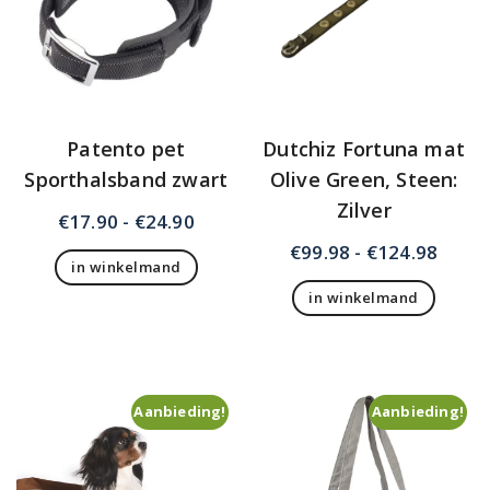
Patento pet
Dutchiz Fortuna mat
Sporthalsband zwart
Olive Green, Steen:
Zilver
Prijsklasse:
€
17.90
-
€
24.90
€17.90
Prijsk
€
99.98
-
€
124.98
in winkelmand
tot
€99.9
Dit
€24.90
in winkelmand
tot
product
Dit
€124.
heeft
product
meerdere
heeft
variaties.
meerdere
Deze
Aanbieding!
Aanbieding!
variaties.
optie
Deze
kan
optie
gekozen
kan