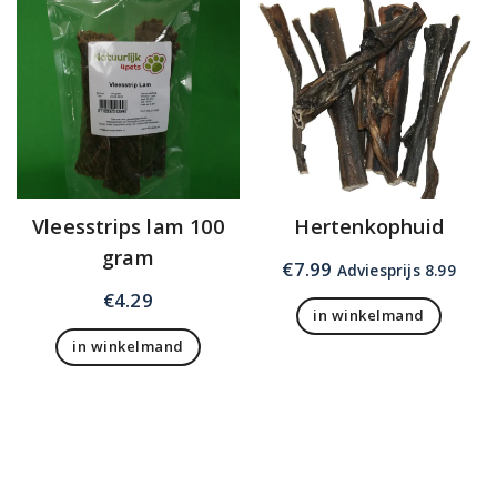
Vleesstrips lam 100
Hertenkophuid
gram
€
7.99
Adviesprijs 8.99
€
4.29
in winkelmand
in winkelmand