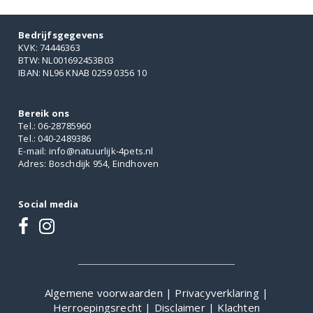
Bedrijfsgegevens
KVK: 74446363
BTW: NL001692453B03
IBAN: NL96 KNAB 0259 0356 10
Bereik ons
Tel.: 06-28785960
Tel.: 040-2489386
E-mail: info@natuurlijk-4pets.nl
Adres: Boschdijk 954, Eindhoven
Social media
Algemene voorwaarden
|
Privacyverklaring
|
Herroepingsrecht
|
Disclaimer
|
Klachten