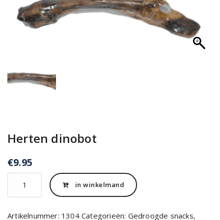
Herten dinobot
€
9.95
Herten
in winkelmand
dinobot
aantal
Artikelnummer:
1304
Categorieën:
Gedroogde snacks
,