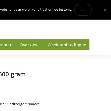
0
Ok
website, gaan we er vanuit dat ermee instemt.
Account
menten
Over ons
Weekaanbiedingen
 500 gram
rie:
Gedroogde snacks