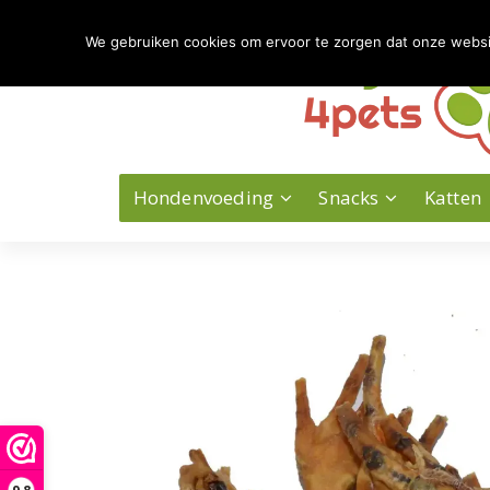
Naar
de
We gebruiken cookies om ervoor te zorgen dat onze website
inhoud
springen
Hondenvoeding
Snacks
Katten