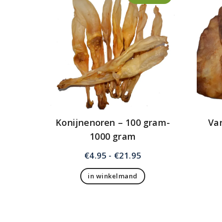
Konijnenoren – 100 gram-
Va
1000 gram
Prijsklasse:
€
4.95
-
€
21.95
€4.95
in winkelmand
tot
Dit
€21.95
product
heeft
meerdere