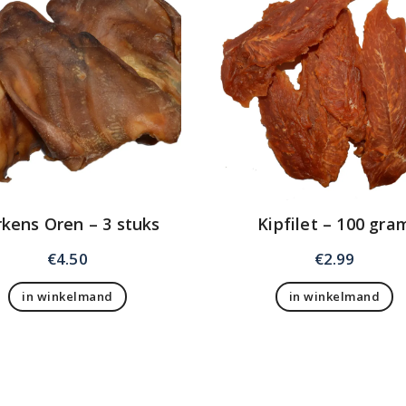
rkens Oren – 3 stuks
Kipfilet – 100 gra
€
4.50
€
2.99
in winkelmand
in winkelmand