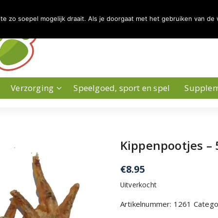
 zo soepel mogelijk draait. Als je doorgaat met het gebruiken van de 
Verzorging
Speelgoed, sport en spel
Supple
Kippenpootjes –
€
8.95
Uitverkocht
Artikelnummer:
1261
Catego