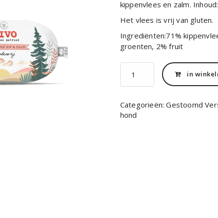
kippenvlees en zalm. Inhoud
Het vlees is vrij van gluten.
Ingrediënten:71% kippenvlee
groenten, 2% fruit
Kivo
in winke
gestoomde
Kip/Zalm
aantal
Categorieën:
Gestoomd Vers
hond