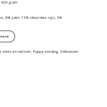
: 600 gram
s, 8% zalm, 15% zilvervlies-rijst, 3%
lmand
 vlees en natvoer
,
Puppy voeding
,
Volwassen