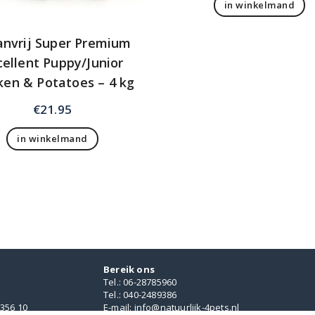
in winkelmand
anvrij Super Premium
cellent Puppy/Junior
ken & Potatoes – 4 kg
€
21.95
in winkelmand
Bereik ons
Tel.: 06-28785960
Tel.: 040-2489386
356 10
E-mail: info@natuurlijk-4pets.nl