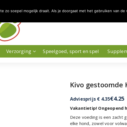
 zo soepel mogelijk draait. Als je doorgaat met het gebruiken van de 
Verzorging
Speelgoed, sport en spel
Supple
Kivo gestoomde 
€
4.25
Adviesprijs € 4.35
Vakantietip! Ongeopend h
Deze voeding is een zacht g
elke hond, zowel voor volw