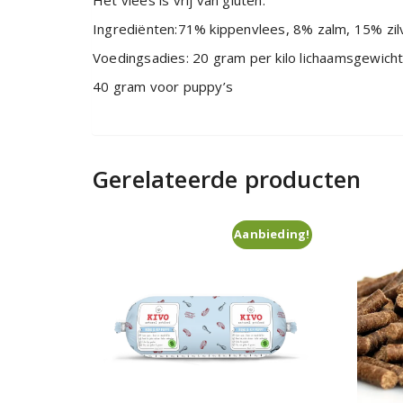
Het vlees is vrij van gluten.
Ingrediënten:71% kippenvlees, 8% zalm, 15% zilve
Voedingsadies: 20 gram per kilo lichaamsgewic
40 gram voor puppy’s
Gerelateerde producten
Aanbieding!