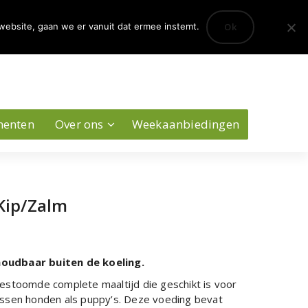
0
Ok
website, gaan we er vanuit dat ermee instemt.
Account
menten
Over ons
Weekaanbiedingen
Kip/Zalm
oudbaar buiten de koeling.
estoomde complete maaltijd die geschikt is voor
assen honden als puppy’s. Deze voeding bevat