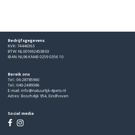
Bedrijfsgegevens
KVK: 74446363
BTW: NL001692453B03
IBAN: NL96 KNAB 0259 0356 10
Bereik ons
Tel.: 06-28785960
Tel.: 040-2489386
E-mail: info@natuurlijk-4pets.nl
Adres: Boschdijk 954, Eindhoven
Social media