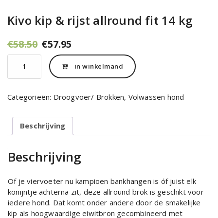
Kivo kip & rijst allround fit 14 kg
Oorspronkelijke
Huidige
€
58.50
€
57.95
prijs
prijs
Kivo
was:
is:
in winkelmand
kip
€58.50.
€57.95.
&
rijst
Categorieën:
Droogvoer/ Brokken
,
Volwassen hond
allround
fit
14
Beschrijving
kg
aantal
Beschrijving
Of je viervoeter nu kampioen bankhangen is óf juist elk
konijntje achterna zit, deze allround brok is geschikt voor
iedere hond. Dat komt onder andere door de smakelijke
kip als hoogwaardige eiwitbron gecombineerd met