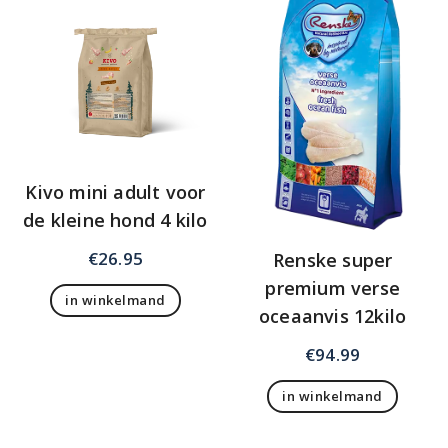
Kivo mini adult voor
de kleine hond 4 kilo
€
26.95
Renske super
premium verse
in winkelmand
oceaanvis 12kilo
€
94.99
in winkelmand