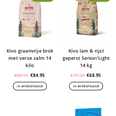
Kivo graanvrije brok
Kivo lam & rijst
met verse zalm 14
geperst Senior/Light
kilo
14 kg
Oorspronkelijke
Huidige
Oorspronkelij
Huidig
€
86.95
€
84.95
€
70.50
€
68.95
prijs
prijs
prijs
prijs
in winkelmand
in winkelmand
was:
is:
was:
is:
€86.95.
€84.95.
€70.50.
€68.95