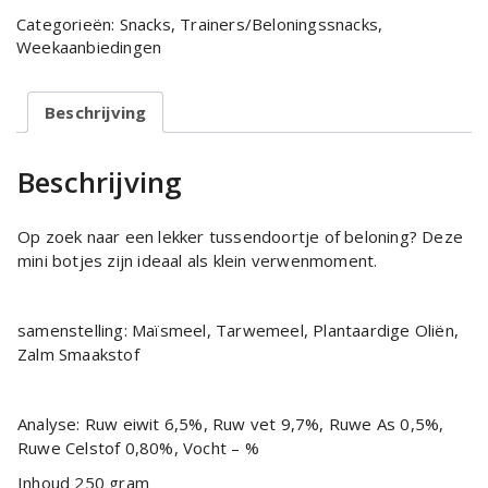
zalm
Categorieën:
Snacks
,
Trainers/Beloningssnacks
,
botjes
Weekaanbiedingen
250
gram
aantal
Beschrijving
Beschrijving
Op zoek naar een lekker tussendoortje of beloning? Deze
mini botjes zijn ideaal als klein verwenmoment.
samenstelling: Maïsmeel, Tarwemeel, Plantaardige Oliën,
Zalm Smaakstof
Analyse: Ruw eiwit 6,5%, Ruw vet 9,7%, Ruwe As 0,5%,
Ruwe Celstof 0,80%, Vocht – %
Inhoud 250 gram