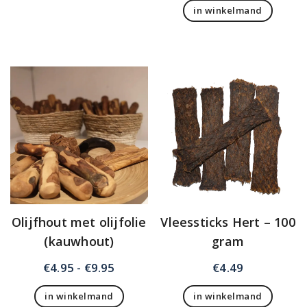
in winkelmand
€13.95.
€11.95
Olijfhout met olijfolie
Vleessticks Hert – 100
(kauwhout)
gram
Prijsklasse:
€
4.95
-
€
9.95
€
4.49
€4.95
in winkelmand
in winkelmand
tot