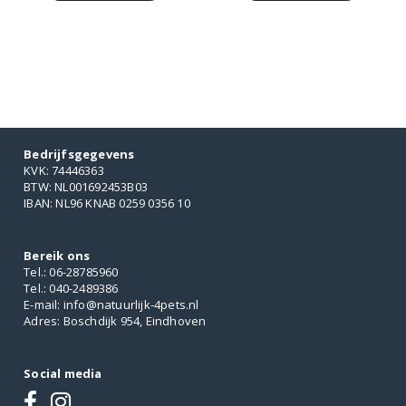
Dit
€9.95
product
heeft
meerdere
variaties.
Deze
optie
kan
Bedrijfsgegevens
gekozen
KVK: 74446363
worden
BTW: NL001692453B03
op
IBAN: NL96 KNAB 0259 0356 10
de
productpagina
Bereik ons
Tel.: 06-28785960
Tel.: 040-2489386
E-mail: info@natuurlijk-4pets.nl
Adres: Boschdijk 954, Eindhoven
Social media