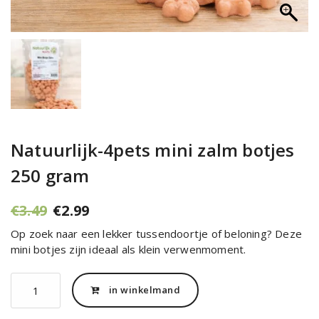
Natuurlijk-4pets mini zalm botjes
250 gram
Oorspronkelijke
Huidige
€
3.49
€
2.99
prijs
prijs
Op zoek naar een lekker tussendoortje of beloning? Deze
was:
is:
mini botjes zijn ideaal als klein verwenmoment.
€3.49.
€2.99.
Natuurlijk-
in winkelmand
4pets
mini