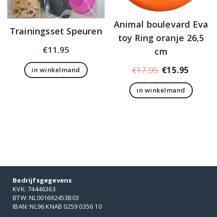
Animal boulevard Eva
Trainingsset Speuren
toy Ring oranje 26,5
€
11.95
cm
Oorspronkelij
Huidig
€
17.95
€
15.95
in winkelmand
prijs
prijs
in winkelmand
was:
is:
€17.95.
€15.95
Bedrijfsgegevens
KVK: 74446363
BTW: NL001692453B03
IBAN: NL96 KNAB 0259 0356 10