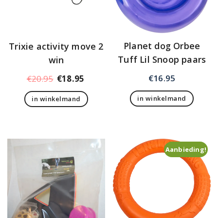
Planet dog Orbee
Trixie activity move 2
Tuff Lil Snoop paars
win
€
16.95
Oorspronkelijke
Huidige
€
20.95
€
18.95
prijs
prijs
in winkelmand
in winkelmand
was:
is:
€20.95.
€18.95.
Aanbieding!