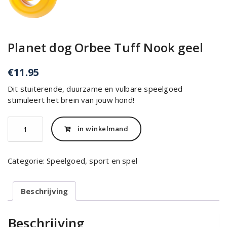
Planet dog Orbee Tuff Nook geel
€
11.95
Dit stuiterende, duurzame en vulbare speelgoed
stimuleert het brein van jouw hond!
Planet
in winkelmand
dog
Orbee
Tuff
Categorie:
Speelgoed, sport en spel
Nook
geel
aantal
Beschrijving
Beschrijving