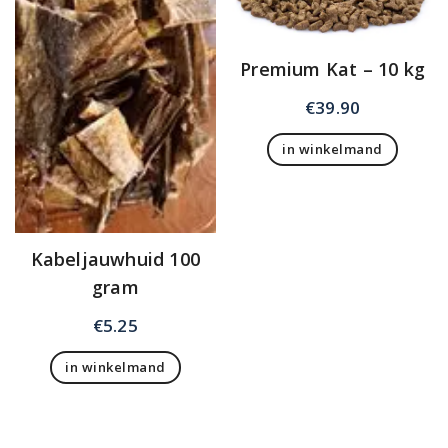
Premium Kat – 10 kg
€
39.90
in winkelmand
Kabeljauwhuid 100
gram
€
5.25
in winkelmand