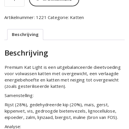
Kat
Light
-
Artikelnummer:
1221
Categorie:
Katten
10
kg
aantal
Beschrijving
Beschrijving
Premium Kat Light is een uitgebalanceerde dieetvoeding
voor volwassen katten met overgewicht, een verlaagde
energiebehoefte en katten met neiging tot overgewicht
(zoals gesteriliseerde katten).
Samenstelling:
Rijst (28%), gedehydreerde kip (20%), maïs, gerst,
kippenvet, vis, gedroogde bietenvezels, lignocellulose,
eipoeder, zalm, lijnzaad, biergist, inuline (bron van FOS).
Analyse: