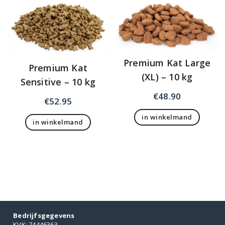
Premium Kat Large
Premium Kat
(XL) – 10 kg
Sensitive – 10 kg
€
48.90
€
52.95
in winkelmand
in winkelmand
Bedrijfsgegevens
KVK: 74446363