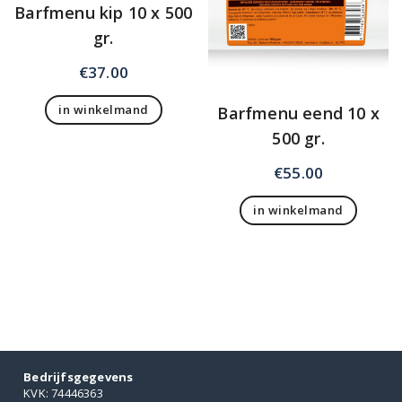
Barfmenu kip 10 x 500
gr.
€
37.00
in winkelmand
Barfmenu eend 10 x
500 gr.
€
55.00
in winkelmand
Bedrijfsgegevens
KVK: 74446363