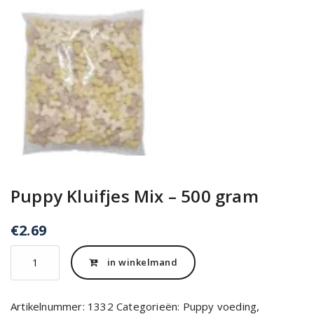
Puppy Kluifjes Mix – 500 gram
€
2.69
Puppy
in winkelmand
Kluifjes
Mix
-
Artikelnummer:
1332
Categorieën:
Puppy voeding
,
500