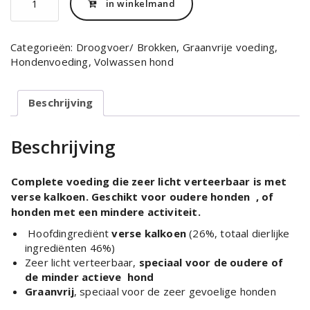
in winkelmand
super
premium
senior
Categorieën:
Droogvoer/ Brokken
,
Graanvrije voeding
,
verse
Hondenvoeding
,
Volwassen hond
kalkoen
12kilo
aantal
Beschrijving
Beschrijving
Complete voeding die zeer licht verteerbaar is met
verse kalkoen. Geschikt voor oudere honden , of
honden met een mindere activiteit.
Hoofdingrediënt
verse kalkoen
(26%, totaal dierlijke
ingrediënten 46%)
Zeer licht verteerbaar,
speciaal voor de oudere of
de minder actieve hond
Graanvrij
, speciaal voor de zeer gevoelige honden