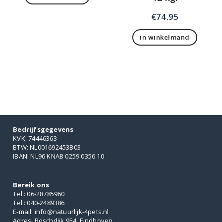
€
74.95
in winkelmand
Bedrijfsgegevens
KVK: 74446363
BTW: NL001692453B03
IBAN: NL96 KNAB 0259 0356 10
Bereik ons
Tel.: 06-28785960
Tel.: 040-2489386
E-mail: info@natuurlijk-4pets.nl
Adres: Boschdijk 954, Eindhoven