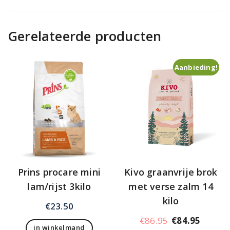
Gerelateerde producten
Aanbieding!
Prins procare mini
Kivo graanvrije brok
lam/rijst 3kilo
met verse zalm 14
kilo
€
23.50
Oorspronkelij
Huidig
€
86.95
€
84.95
in winkelmand