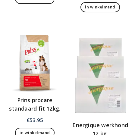
prijs
prijs
in winkelmand
was:
is:
€86.95.
€84.95
Prins procare
standaard fit 12kg.
€
53.95
Energique werkhond
12 kg.
in winkelmand