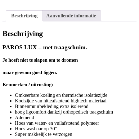
cool
and
stay
Beschrijving
Aanvullende informatie
warm)
aantal
Beschrijving
PAROS LUX – met traagschuim.
Je hoeft niet te slapen om te dromen
maar gewoon goed liggen.
Kenmerken / uitrusting:
Omkeerbare koeling en thermische isolatiezijde
Koelzijde van hitteafstotend hightech materiaal
Binnenmuurbekleding extra isolerend
hoog ligcomfort dankzij orthopedisch traagschuim
Ademend
Hoes van water- en vuilafstotend polymeer
Hoes wasbaar op 30°
Super makkelijk te verzorgen