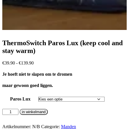
ThermoSwitch Paros Lux (keep cool and
stay warm)
Prijsklasse:
€
39.90
-
€
139.90
€39.90
tot
Je hoeft niet te slapen om te dromen
€139.90
maar gewoon goed liggen.
Paros Lux
ThermoSwitch
in winkelmand
Paros
Lux
(keep
Artikelnummer:
N/B
Categorie:
Manden