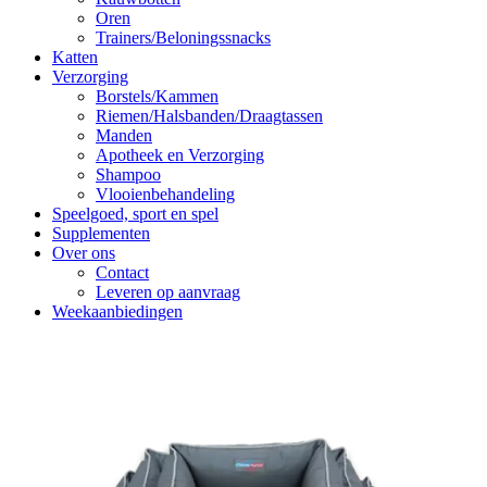
Oren
Trainers/Beloningssnacks
Katten
Verzorging
Borstels/Kammen
Riemen/Halsbanden/Draagtassen
Manden
Apotheek en Verzorging
Shampoo
Vlooienbehandeling
Speelgoed, sport en spel
Supplementen
Over ons
Contact
Leveren op aanvraag
Weekaanbiedingen