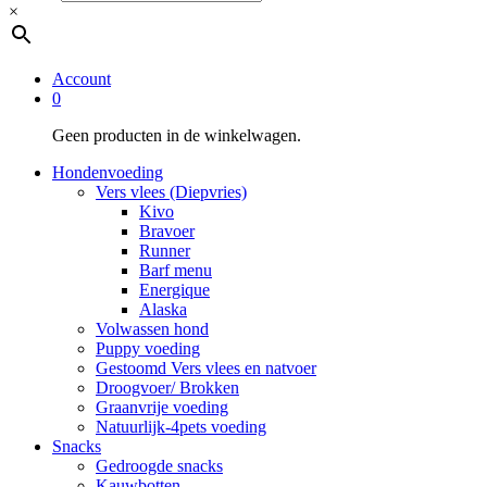
×
Account
0
Geen producten in de winkelwagen.
Hondenvoeding
Vers vlees (Diepvries)
Kivo
Bravoer
Runner
Barf menu
Energique
Alaska
Volwassen hond
Puppy voeding
Gestoomd Vers vlees en natvoer
Droogvoer/ Brokken
Graanvrije voeding
Natuurlijk-4pets voeding
Snacks
Gedroogde snacks
Kauwbotten