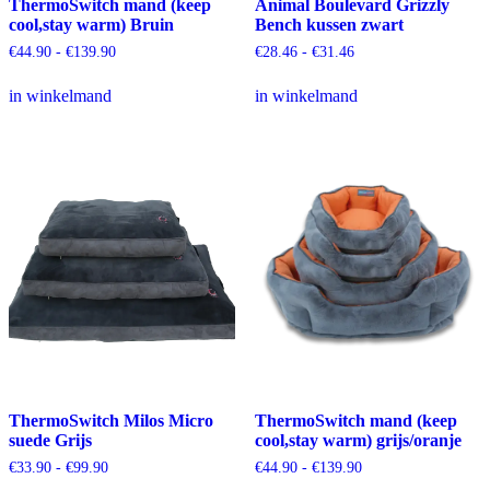
ThermoSwitch mand (keep
Animal Boulevard Grizzly
cool,stay warm) Bruin
Bench kussen zwart
Prijsklasse:
Prijsklasse:
€
44.90
-
€
139.90
€
28.46
-
€
31.46
€44.90
€28.46
Dit
Dit
tot
tot
in winkelmand
in winkelmand
product
product
€139.90
€31.46
heeft
heeft
meerdere
meerdere
variaties.
variaties.
Deze
Deze
optie
optie
kan
kan
gekozen
gekozen
worden
worden
op
op
de
de
productpagina
productpagina
ThermoSwitch Milos Micro
ThermoSwitch mand (keep
suede Grijs
cool,stay warm) grijs/oranje
Prijsklasse:
Prijsklasse:
€
33.90
-
€
99.90
€
44.90
-
€
139.90
€33.90
€44.90