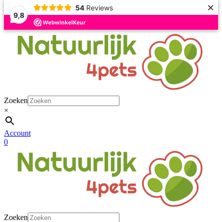
×
54
Reviews
9,8
Naar
de
inhoud
springen
Zoeken
×
Account
0
Zoeken