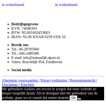
Dit
Dit
tot
tot
in winkelmand
in winkelmand
product
product
€99.90
€139.90
heeft
heeft
meerdere
meerdere
variaties.
variaties.
Deze
Deze
Bedrijfsgegevens
optie
optie
KVK: 74446363
kan
kan
BTW: NL001692453B03
gekozen
gekozen
IBAN: NL96 KNAB 0259 0356 10
worden
worden
op
op
Bereik ons
de
de
Tel.: 06-28785960
productpagina
productpagina
Tel.: 040-2489386
E-mail: info@natuurlijk-4pets.nl
Adres: Boschdijk 954, Eindhoven
Social media
Algemene voorwaarden
|
Privacyverklaring
|
Herroepingsrecht
|
Disclaimer
|
Klachten
We gebruiken cookies om ervoor te zorgen dat onze website zo
soepel mogelijk draait. Als je doorgaat met het gebruiken van de
website, gaan we er vanuit dat ermee instemt.
Ok