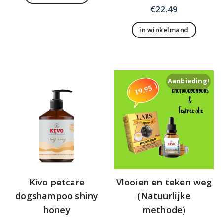
€
22.49
€6.99.
€4.49.
in winkelmand
Aanbieding!
Kivo petcare
Vlooien en teken weg
dogshampoo shiny
(Natuurlijke
honey
methode)