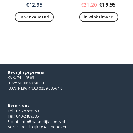
Oorspronkelij
Huidig
€
12.95
€
21.20
€
19.95
prijs
prijs
in winkelmand
in winkelmand
was:
is:
€21.20.
€19.95
Bedrijfsgegevens
KVK: 74446363
BTW: NL001692453B03
IBAN: NL96 KNAB 0259 0356 10
Bereik ons
Tel.: 06-28785960
Tel.: 040-2489386
E-mail: info@natuurlijk-4pets.nl
Adres: Boschdijk 954, Eindhoven