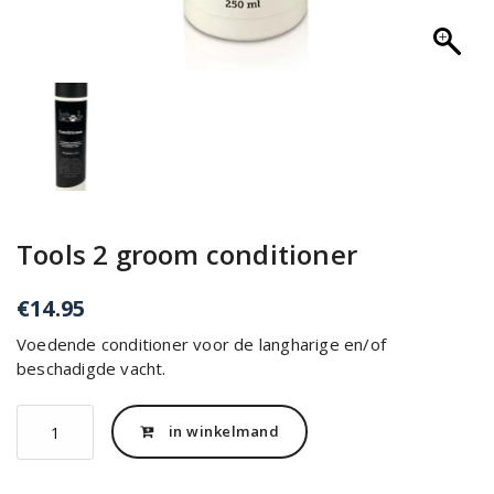
Tools 2 groom conditioner
€
14.95
Voedende conditioner voor de langharige en/of
beschadigde vacht.
Tools
in winkelmand
2
groom
conditioner