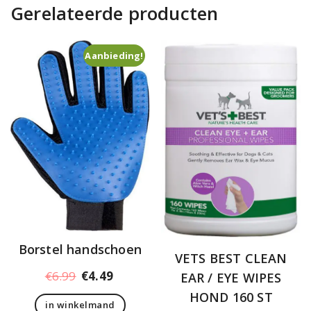
Gerelateerde producten
Aanbieding!
Borstel handschoen
VETS BEST CLEAN
Oorspronkelijke
Huidige
€
6.99
€
4.49
EAR / EYE WIPES
prijs
prijs
HOND 160 ST
in winkelmand
was:
is: