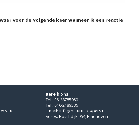
rowser voor de volgende keer wanneer ik een reactie
Bereik ons
Tel.: 06-28785960
Tel.: 040-2489386
356 10
E-mail: info@natuurlijk-4pets.nl
Adres: Boschdijk 954, Eindhoven