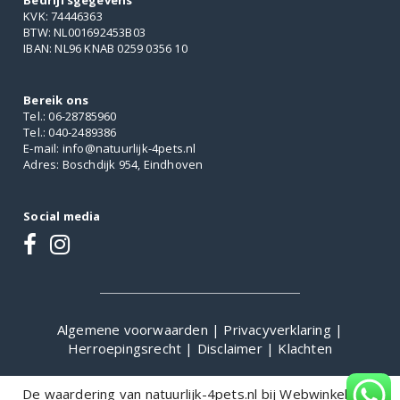
Bedrijfsgegevens
KVK: 74446363
BTW: NL001692453B03
IBAN: NL96 KNAB 0259 0356 10
Bereik ons
Tel.: 06-28785960
Tel.: 040-2489386
E-mail: info@natuurlijk-4pets.nl
Adres: Boschdijk 954, Eindhoven
Social media
Algemene voorwaarden
|
Privacyverklaring
|
Herroepingsrecht
|
Disclaimer
|
Klachten
De waardering van natuurlijk-4pets.nl bij
WebwinkelKeur