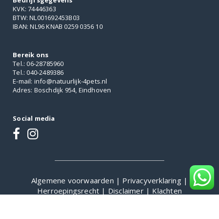
Bedrijfsgegevens
KVK: 74446363
BTW: NL001692453B03
IBAN: NL96 KNAB 0259 0356 10
Bereik ons
Tel.: 06-28785960
Tel.: 040-2489386
E-mail: info@natuurlijk-4pets.nl
Adres: Boschdijk 954, Eindhoven
Social media
Algemene voorwaarden
|
Privacyverklaring
|
Herroepingsrecht
|
Disclaimer
|
Klachten
De waardering van natuurlijk-4pets.nl bij
WebwinkelKeur