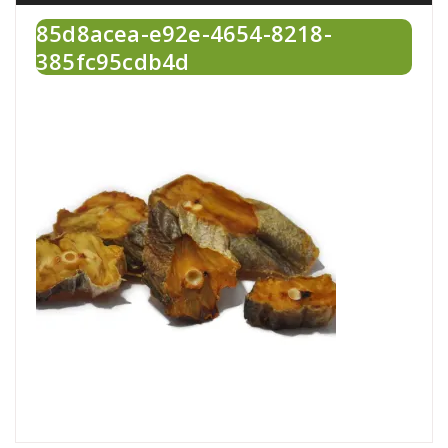
85d8acea-e92e-4654-8218-
385fc95cdb4d