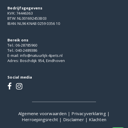
Bedrijfsgegevens
KVK: 74446363
BTW: NL001692453B03
IBAN: NL96 KNAB 0259 0356 10
Bereik ons
Tel.: 06-28785960
Tel.: 040-2489386
E-mail: info@natuurlijk-4pets.nl
Adres: Boschdijk 954, Eindhoven
Social media
Algemene voorwaarden
|
Privacyverklaring
|
Herroepingsrecht
|
Disclaimer
|
Klachten