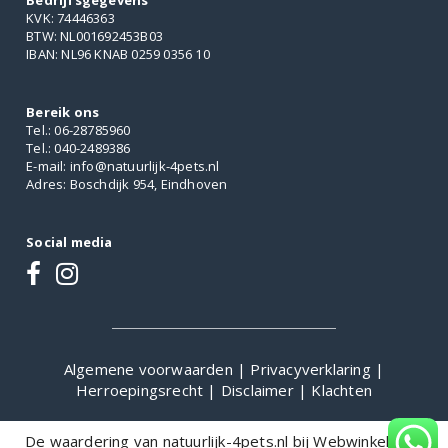
Bedrijfsgegevens
KVK: 74446363
BTW: NL001692453B03
IBAN: NL96 KNAB 0259 0356 10
Bereik ons
Tel.: 06-28785960
Tel.: 040-2489386
E-mail: info@natuurlijk-4pets.nl
Adres: Boschdijk 954, Eindhoven
Social media
Algemene voorwaarden
|
Privacyverklaring
|
Herroepingsrecht
|
Disclaimer
|
Klachten
De waardering van natuurlijk-4pets.nl bij
WebwinkelKeur