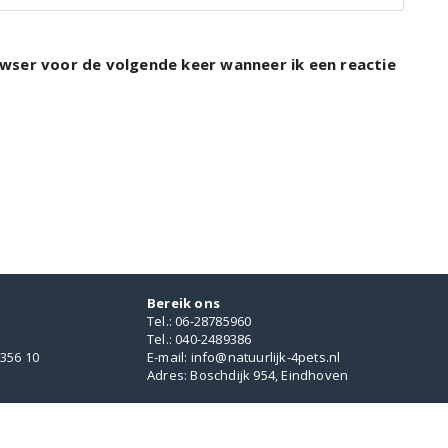
rowser voor de volgende keer wanneer ik een reactie
Bereik ons
Tel.: 06-28785960
Tel.: 040-2489386
356 10
E-mail: info@natuurlijk-4pets.nl
Adres: Boschdijk 954, Eindhoven