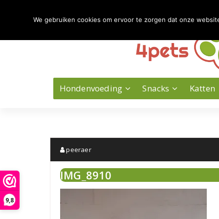
Naar
de
We gebruiken cookies om ervoor te zorgen dat onze website 
inhoud
springen
Hondenvoeding
Snacks
Katten
peeraer
IMG_8910
9,8