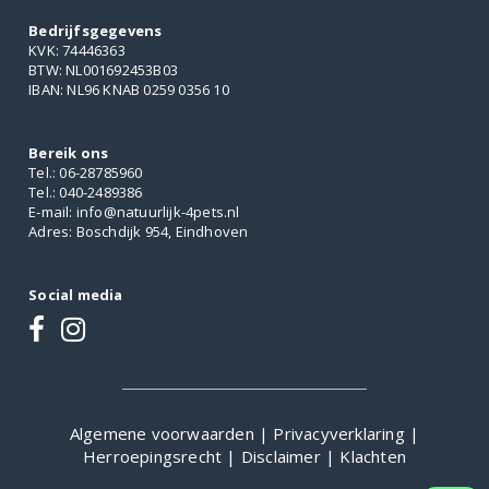
Bedrijfsgegevens
KVK: 74446363
BTW: NL001692453B03
IBAN: NL96 KNAB 0259 0356 10
Bereik ons
Tel.: 06-28785960
Tel.: 040-2489386
E-mail: info@natuurlijk-4pets.nl
Adres: Boschdijk 954, Eindhoven
Social media
Algemene voorwaarden
|
Privacyverklaring
|
Herroepingsrecht
|
Disclaimer
|
Klachten