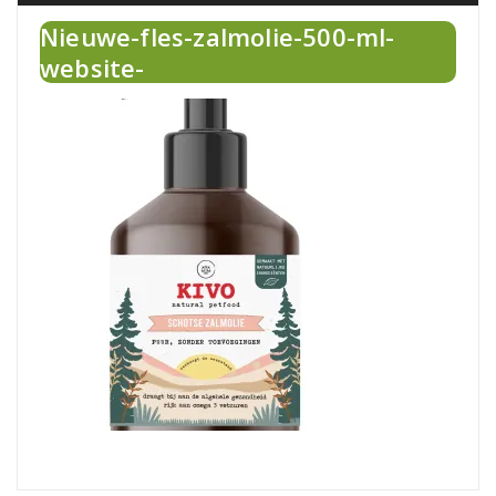
Nieuwe-fles-zalmolie-500-ml-
website-