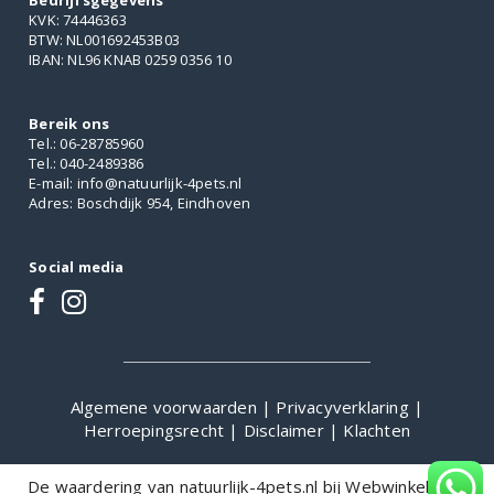
Bedrijfsgegevens
KVK: 74446363
BTW: NL001692453B03
IBAN: NL96 KNAB 0259 0356 10
Bereik ons
Tel.: 06-28785960
Tel.: 040-2489386
E-mail: info@natuurlijk-4pets.nl
Adres: Boschdijk 954, Eindhoven
Social media
Algemene voorwaarden
|
Privacyverklaring
|
Herroepingsrecht
|
Disclaimer
|
Klachten
De waardering van natuurlijk-4pets.nl bij
WebwinkelKeur