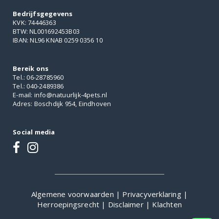
Bedrijfsgegevens
KVK: 74446363
BTW: NL001692453B03
IBAN: NL96 KNAB 0259 0356 10
Bereik ons
Tel.: 06-28785960
Tel.: 040-2489386
E-mail: info@natuurlijk-4pets.nl
Adres: Boschdijk 954, Eindhoven
Social media
Algemene voorwaarden
|
Privacyverklaring
|
Herroepingsrecht
|
Disclaimer
|
Klachten