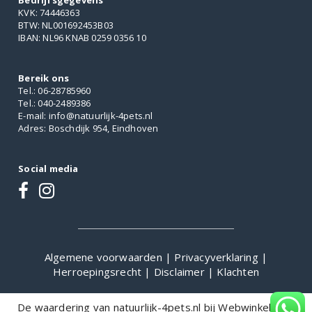
Bedrijfsgegevens
KVK: 74446363
BTW: NL001692453B03
IBAN: NL96 KNAB 0259 0356 10
Bereik ons
Tel.: 06-28785960
Tel.: 040-2489386
E-mail: info@natuurlijk-4pets.nl
Adres: Boschdijk 954, Eindhoven
Social media
Algemene voorwaarden
|
Privacyverklaring
|
Herroepingsrecht
|
Disclaimer
|
Klachten
De waardering van natuurlijk-4pets.nl bij
WebwinkelKeur