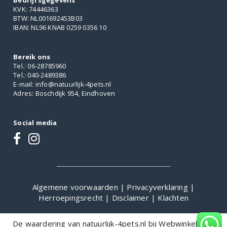
Bedrijfsgegevens
KVK: 74446363
BTW: NL001692453B03
IBAN: NL96 KNAB 0259 0356 10
Bereik ons
Tel.: 06-28785960
Tel.: 040-2489386
E-mail: info@natuurlijk-4pets.nl
Adres: Boschdijk 954, Eindhoven
Social media
Algemene voorwaarden
|
Privacyverklaring
|
Herroepingsrecht
|
Disclaimer
|
Klachten
De waardering van natuurlijk-4pets.nl bij
WebwinkelKeur