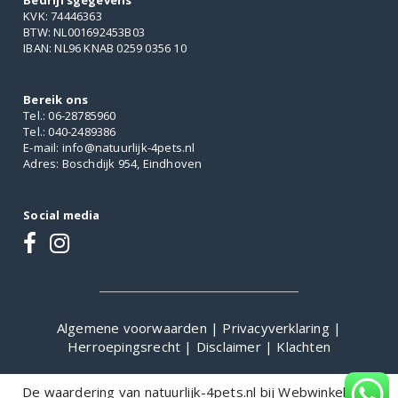
Bedrijfsgegevens
KVK: 74446363
BTW: NL001692453B03
IBAN: NL96 KNAB 0259 0356 10
Bereik ons
Tel.: 06-28785960
Tel.: 040-2489386
E-mail: info@natuurlijk-4pets.nl
Adres: Boschdijk 954, Eindhoven
Social media
Algemene voorwaarden
|
Privacyverklaring
|
Herroepingsrecht
|
Disclaimer
|
Klachten
De waardering van natuurlijk-4pets.nl bij
WebwinkelKeur