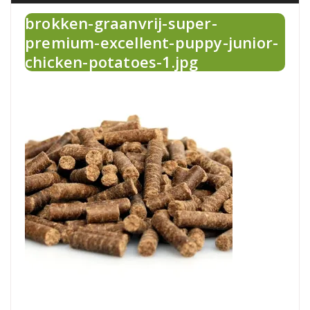
brokken-graanvrij-super-
premium-excellent-puppy-junior-
chicken-potatoes-1.jpg