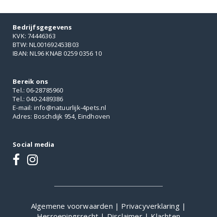
Bedrijfsgegevens
KVK: 74446363
BTW: NL001692453B03
IBAN: NL96 KNAB 0259 0356 10
Bereik ons
Tel.: 06-28785960
Tel.: 040-2489386
E-mail: info@natuurlijk-4pets.nl
Adres: Boschdijk 954, Eindhoven
Social media
Algemene voorwaarden
|
Privacyverklaring
|
Herroepingsrecht
|
Disclaimer
|
Klachten