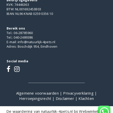
Bedrijfsgegevens
KVK: 74446363
BTW: NL001692453B03
IBAN: NL96 KNAB 0259 0356 10
Bereik ons
Tel.: 06-28785960
Tel.: 040-2489386
E-mail: info@natuurlijk-4pets.nl
Adres: Boschdijk 954, Eindhoven
Social media
Algemene voorwaarden
|
Privacyverklaring
|
Herroepingsrecht
|
Disclaimer
|
Klachten
De waardering van natuurlijk-4pets.nl bij
WebwinkelKeur