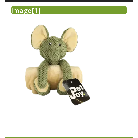
image[1]