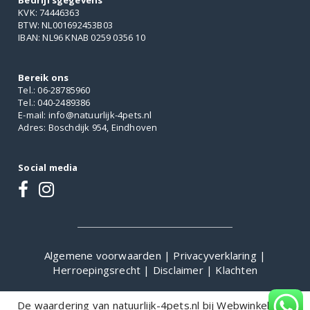
Bedrijfsgegevens
KVK: 74446363
BTW: NL001692453B03
IBAN: NL96 KNAB 0259 0356 10
Bereik ons
Tel.: 06-28785960
Tel.: 040-2489386
E-mail: info@natuurlijk-4pets.nl
Adres: Boschdijk 954, Eindhoven
Social media
Algemene voorwaarden
|
Privacyverklaring
|
Herroepingsrecht
|
Disclaimer
|
Klachten
De waardering van natuurlijk-4pets.nl bij
WebwinkelKeur