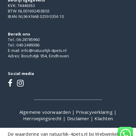
Bedrijfsgegevens
KVK: 74446363
BTW: NL001692453B03
IBAN: NL96 KNAB 0259 0356 10
Bereik ons
Tel.: 06-28785960
Tel.: 040-2489386
E-mail: info@natuurlijk-4pets.nl
Adres: Boschdijk 954, Eindhoven
Social media
Algemene voorwaarden
|
Privacyverklaring
|
Herroepingsrecht
|
Disclaimer
|
Klachten
De waardering van natuurlijk-4pets.nl bij
WebwinkelKeur