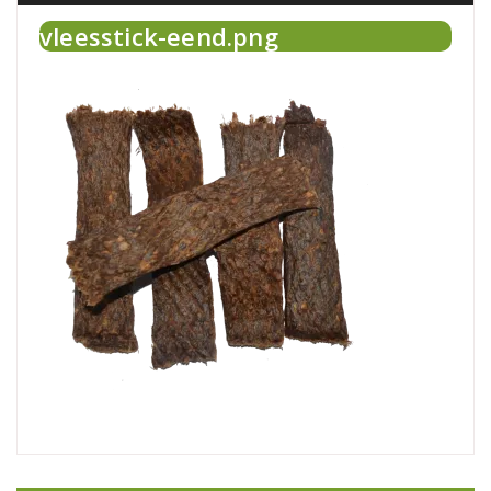
vleesstick-eend.png