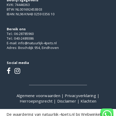
Bedrijfsgegevens
KVK: 74446363
BTW: NL001692453B03
IBAN: NL96 KNAB 0259 0356 10
Bereik ons
Tel.: 06-28785960
Tel.: 040-2489386
E-mail: info@natuurlijk-4pets.nl
Adres: Boschdijk 954, Eindhoven
Social media
Algemene voorwaarden
|
Privacyverklaring
|
Herroepingsrecht
|
Disclaimer
|
Klachten
De waardering van natuurlijk-4pets.nl bij
WebwinkelKeur