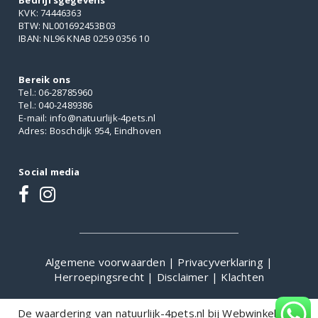
Bedrijfsgegevens
KVK: 74446363
BTW: NL001692453B03
IBAN: NL96 KNAB 0259 0356 10
Bereik ons
Tel.: 06-28785960
Tel.: 040-2489386
E-mail: info@natuurlijk-4pets.nl
Adres: Boschdijk 954, Eindhoven
Social media
Algemene voorwaarden
|
Privacyverklaring
|
Herroepingsrecht
|
Disclaimer
|
Klachten
De waardering van natuurlijk-4pets.nl bij
WebwinkelKeur