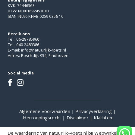
Bedrijfsgegevens
KVK: 74446363
BTW: NL001692453B03
IBAN: NL96 KNAB 0259 0356 10
Bereik ons
Tel.: 06-28785960
Tel.: 040-2489386
E-mail: info@natuurlijk-4pets.nl
Adres: Boschdijk 954, Eindhoven
Social media
Algemene voorwaarden
|
Privacyverklaring
|
Herroepingsrecht
|
Disclaimer
|
Klachten
De waardering van natuurlijk-4pets.nl bij
WebwinkelKeur