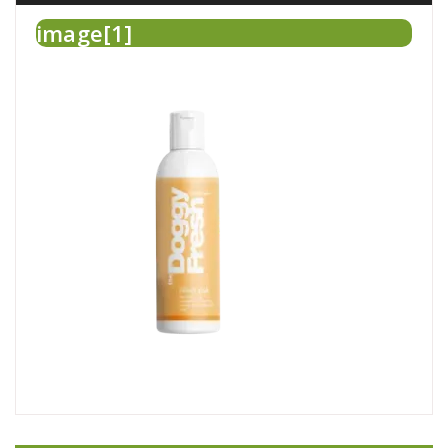
image[1]