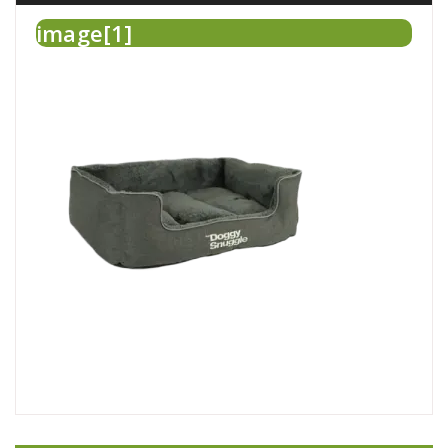
image[1]