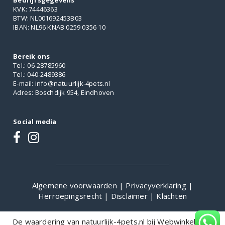
Bedrijfsgegevens
KVK: 74446363
BTW: NL001692453B03
IBAN: NL96 KNAB 0259 0356 10
Bereik ons
Tel.: 06-28785960
Tel.: 040-2489386
E-mail: info@natuurlijk-4pets.nl
Adres: Boschdijk 954, Eindhoven
Social media
Algemene voorwaarden
|
Privacyverklaring
|
Herroepingsrecht
|
Disclaimer
|
Klachten
De waardering van natuurlijk-4pets.nl bij
WebwinkelKeur