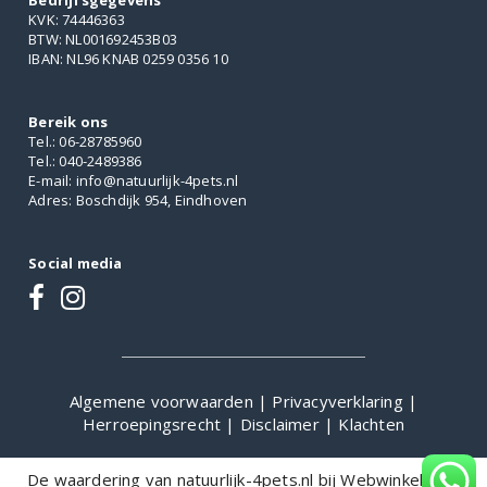
Bedrijfsgegevens
KVK: 74446363
BTW: NL001692453B03
IBAN: NL96 KNAB 0259 0356 10
Bereik ons
Tel.: 06-28785960
Tel.: 040-2489386
E-mail: info@natuurlijk-4pets.nl
Adres: Boschdijk 954, Eindhoven
Social media
Algemene voorwaarden
|
Privacyverklaring
|
Herroepingsrecht
|
Disclaimer
|
Klachten
De waardering van natuurlijk-4pets.nl bij
WebwinkelKeur